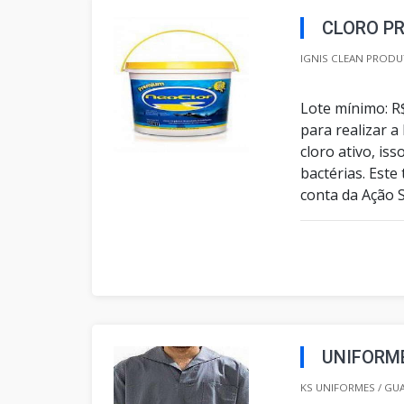
CLORO P
IGNIS CLEAN PRODU
Lote mínimo: R
para realizar 
cloro ativo, is
bactérias. Este
conta da Ação S
UNIFORME
KS UNIFORMES / GU