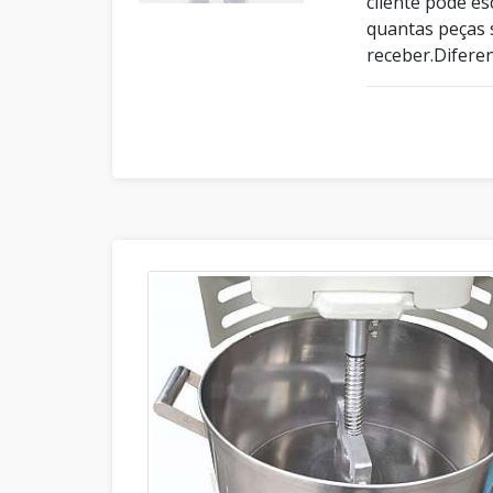
cliente pode e
quantas peças s
receber.Difere