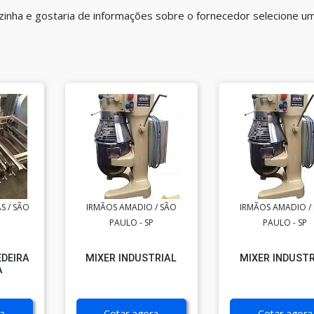
ozinha e gostaria de informações sobre o fornecedor selecione u
S / SÃO
IRMÃOS AMADIO / SÃO
IRMÃOS AMADIO /
PAULO - SP
PAULO - SP
DEIRA
MIXER INDUSTRIAL
MIXER INDUSTR
A
a
Cotar agora
Cotar agora