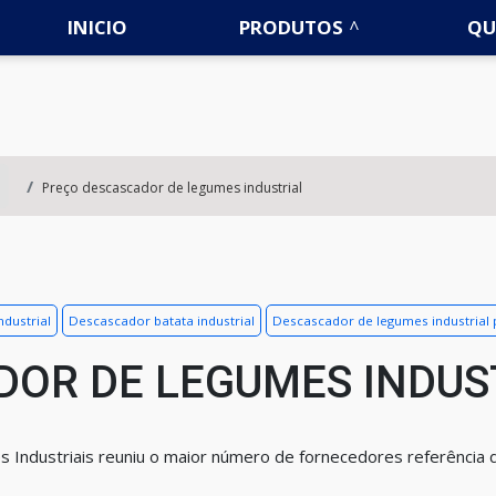
INICIO
PRODUTOS
QU
Preço descascador de legumes industrial
dustrial
Descascador batata industrial
Descascador de legumes industrial
OR DE LEGUMES INDUS
s Industriais reuniu o maior número de fornecedores referência