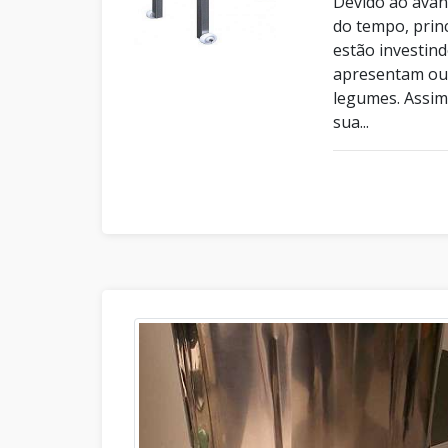
Devido ao avan
do tempo, prin
estão investin
apresentam out
legumes. Assim
sua...