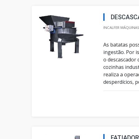
DESCASCA
INCALFER MÁQUINAS 
As batatas pos
ingestão. Por 
o descascador 
cozinhas indust
realiza a oper
desperdícios, poi
FATIADOR