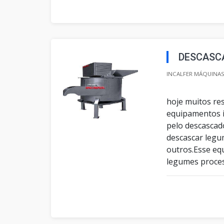
DESCASC
INCALFER MÁQUINAS 
hoje muitos re
equipamentos in
pelo descascad
descascar legu
outros.Esse eq
legumes proces