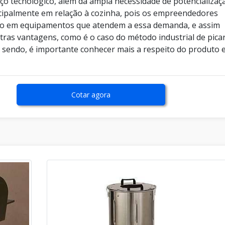
ço tecnológico, além da ampla necessidade de potencializaç
cipalmente em relação à cozinha, pois os empreendedores
do em equipamentos que atendem a essa demanda, e assim
ras vantagens, como é o caso do método industrial de pica
 sendo, é importante conhecer mais a respeito do produto 
Cotar agora