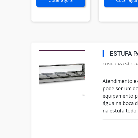
Cotar agora
Cotar agor
ESTUFA 
COSIPECAS / SÃO PA
Atendimento ex
pode ser um do
equipamento p
água na boca d
na estufa todo 