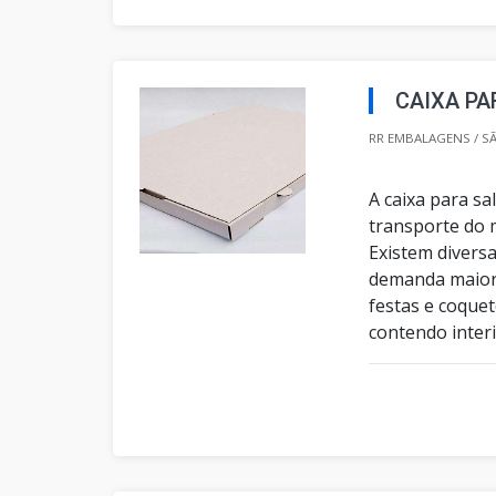
CAIXA P
RR EMBALAGENS / SÃ
A caixa para sa
transporte do m
Existem divers
demanda maior 
festas e coque
contendo interio