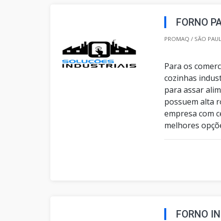
FORNO P
PROMAQ / SÃO PAUL
Para os comerc
cozinhas indust
para assar ali
possuem alta r
empresa com ce
melhores opçõe
FORNO I