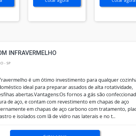
a
Cotar agora
Cotar agora
OM INFRAVERMELHO
O - SP
fravermelho é um ótimo investimento para qualquer cozinh
oméstico ideal para preparar assados de alta rotatividade,
esfihas abertas.Vantagens:Os fornos a gás são confecciona
ra de aço, e contam com revestimento em chapas de aço
internamente em chapas de aço carbono com tratamento, pla
astro e isolados com lã de vidro nas laterais e no t...