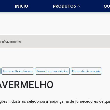
INICIO
PRODUTOS
QU
 infravermelho
Forno elétrico barato
Forno de pizza elétrico
Forno de pizza a gás
AVERMELHO
uções Industriais selecionou a maior gama de fornecedores de qu