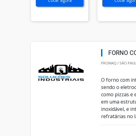
Cotar agora
Cotar agor
FORNO C
PROMAQ / SÃO PAUL
O forno com in
sendo o eletrod
como pizzas e 
em uma estrutu
inoxidável, e 
refratárias no l