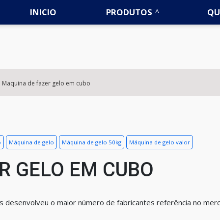
INICIO
PRODUTOS
QU
Maquina de fazer gelo em cubo
o
Máquina de gelo
Máquina de gelo 50kg
Máquina de gelo valor
R GELO EM CUBO
is desenvolveu o maior número de fabricantes referência no mer