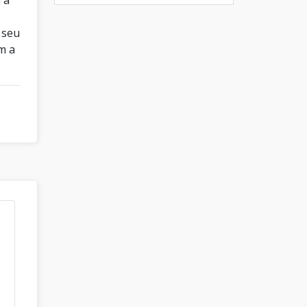
 seu
m a