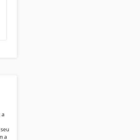
 a
 seu
m a