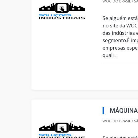
WOC DO BRASIL / SÃ
Se alguém está
no site da WOC
das indústrias
segmento.É imp
empresas espec
quali...
MÁQUINA 
WOC DO BRASIL / SÃ
Se alguém está