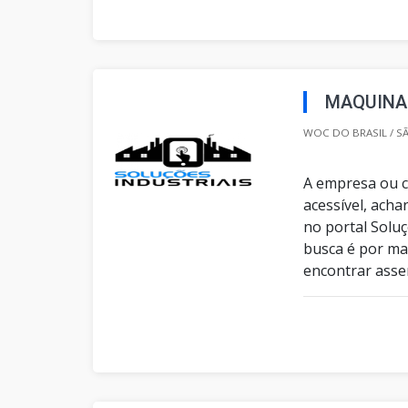
MAQUINA 
WOC DO BRASIL / SÃ
A empresa ou c
acessível, ach
no portal Solu
busca é por ma
encontrar asse