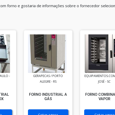
 com forno e gostaria de informações sobre o fornecedor selecio
PAULO -
GERAPECAS / PORTO
EQUIPAMENTOS.COM
ALEGRE - RS
JOSÉ - SC
TRIAL
FORNO INDUSTRIAL A
FORNO COMBINA
OX
GÁS
VAPOR
a
Cotar agora
Cotar agora