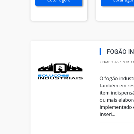
FOGÃO I
GERAPECAS / PORTO 
O fogão industr
também em rest
item indispensá
ou mais elabor
implementado e
inseri...