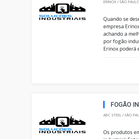
ERINOX / SÃO PAULO
Quando se dese
empresa Erinox
achando a melh
por fogão indus
Erinox poderá 
FOGÃO IN
ABC STEEL / SÃO PA
Os produtos em