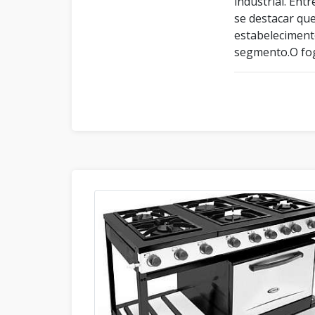
industrial. Ent
se destacar qu
estabeleciment
segmento.O fog