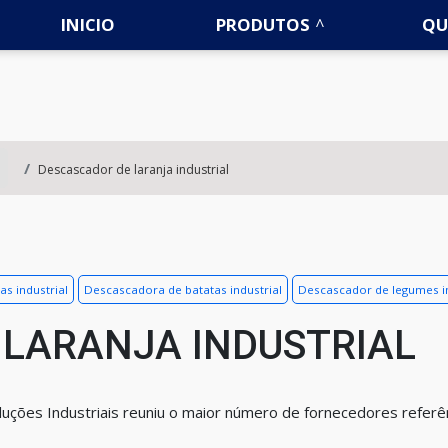
INICIO
PRODUTOS
QU
Descascador de laranja industrial
s industrial
Descascadora de batatas industrial
Descascador de legumes ind
 LARANJA INDUSTRIAL
uções Industriais reuniu o maior número de fornecedores referê