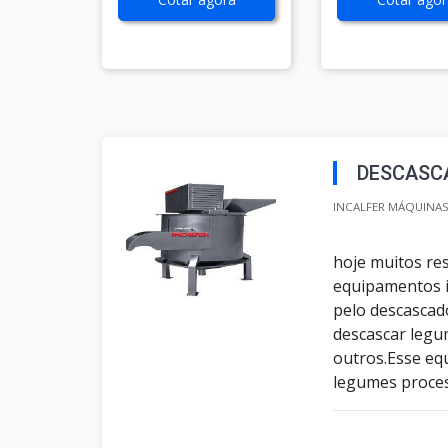
DESCASC
INCALFER MÁQUINAS 
hoje muitos re
equipamentos in
pelo descascad
descascar legu
outros.Esse eq
legumes proces