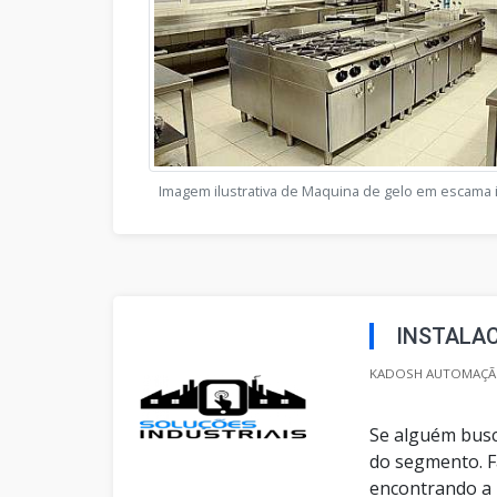
Imagem ilustrativa de Maquina de gelo em escama i
INSTALAC
KADOSH AUTOMAÇÃO 
Se alguém busc
do segmento. F
encontrando a 