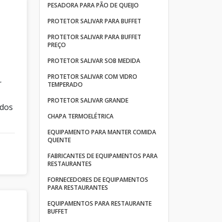
PESADORA PARA PÃO DE QUEIJO
PROTETOR SALIVAR PARA BUFFET
PROTETOR SALIVAR PARA BUFFET
PREÇO
PROTETOR SALIVAR SOB MEDIDA
PROTETOR SALIVAR COM VIDRO
r
TEMPERADO
PROTETOR SALIVAR GRANDE
 dos
CHAPA TERMOELÉTRICA
EQUIPAMENTO PARA MANTER COMIDA
QUENTE
FABRICANTES DE EQUIPAMENTOS PARA
RESTAURANTES
FORNECEDORES DE EQUIPAMENTOS
PARA RESTAURANTES
EQUIPAMENTOS PARA RESTAURANTE
BUFFET