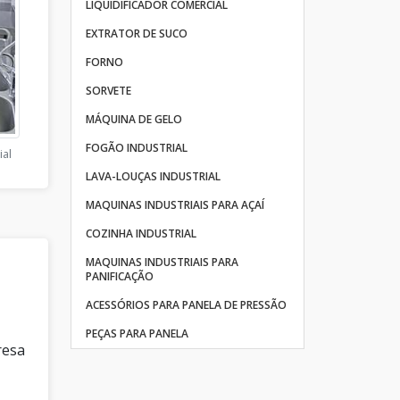
LIQUIDIFICADOR COMERCIAL
EXTRATOR DE SUCO
FORNO
SORVETE
MÁQUINA DE GELO
FOGÃO INDUSTRIAL
ial
LAVA-LOUÇAS INDUSTRIAL
MAQUINAS INDUSTRIAIS PARA AÇAÍ
COZINHA INDUSTRIAL
MAQUINAS INDUSTRIAIS PARA
PANIFICAÇÃO
ACESSÓRIOS PARA PANELA DE PRESSÃO
PEÇAS PARA PANELA
resa