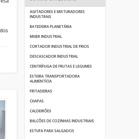
resa
AGITADORES E MISTURADORES
INDUSTRAIS
BATEDEIRA PLANETÁRIA
 dos
MIXER INDUSTRIAL
CORTADOR INDUSTRIAL DE FRIOS
DESCASCADOR INDUSTRIAL
CENTRÍFUGA DE FRUTAS E LEGUMES
ESTEIRA TRANSPORTADORA
ALIMENTÍCIA
FRITADEIRAS
CHAPAS
CALDEIRÕES
BALCÕES DE COZINHAS INDUSTRIAIS
ESTUFA PARA SALGADOS