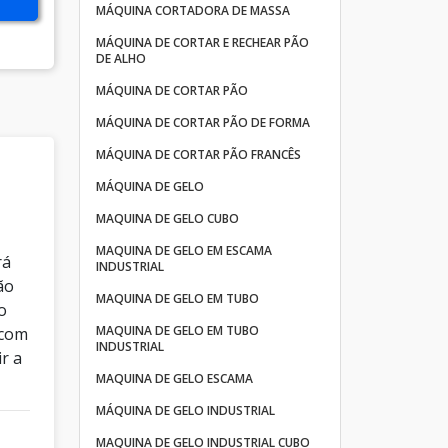
MÁQUINA CORTADORA DE MASSA
MÁQUINA DE CORTAR E RECHEAR PÃO
DE ALHO
MÁQUINA DE CORTAR PÃO
MÁQUINA DE CORTAR PÃO DE FORMA
MÁQUINA DE CORTAR PÃO FRANCÊS
MÁQUINA DE GELO
MAQUINA DE GELO CUBO
MAQUINA DE GELO EM ESCAMA
rá
INDUSTRIAL
ão
MAQUINA DE GELO EM TUBO
o
MAQUINA DE GELO EM TUBO
 com
INDUSTRIAL
r a
MAQUINA DE GELO ESCAMA
MÁQUINA DE GELO INDUSTRIAL
MAQUINA DE GELO INDUSTRIAL CUBO