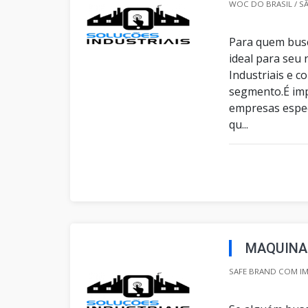
WOC DO BRASIL / SÃ
Para quem busc
ideal para seu
Industriais e 
segmento.É imp
empresas espec
qu...
MAQUINA 
SAFE BRAND COM IMP