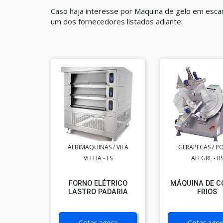
Caso haja interesse por Maquina de gelo em escam
um dos fornecedores listados adiante:
ALBIMAQUINAS / VILA
GERAPECAS / P
VELHA - ES
ALEGRE - R
FORNO ELÉTRICO
MÁQUINA DE C
LASTRO PADARIA
FRIOS
Cotar agora
Cotar agor