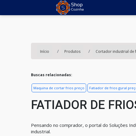
Início
Produtos
Cortador industrial de 
Buscas relacionadas:
Maquina de cortar frios preço
Fatiador de frios gural pre
FATIADOR DE FRI
Pensando no comprador, o portal do Soluções Indu
industrial.