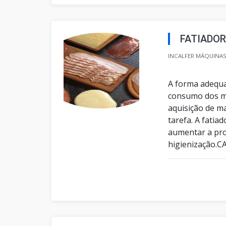
FATIADO
INCALFER MÁQUINAS 
A forma adequa
consumo dos m
aquisição de m
tarefa. A fatia
aumentar a pro
higienização.C