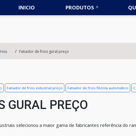
INICIO
PRODUTOS
QU
frios
Fatiador de frios gural preço
ço
Fatiador de frios industrial preço
Fatiador de frios filizola automático
C
OS GURAL PREÇO
striais selecionou a maior gama de fabricantes referência do ra