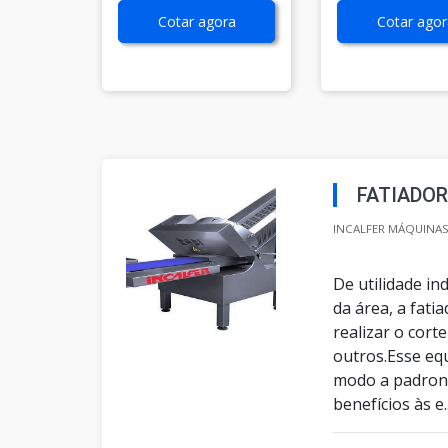
Cotar agora
Cotar agor
FATIADOR
INCALFER MÁQUINAS 
De utilidade i
da área, a fati
realizar o cort
outros.Esse equ
modo a padroniz
benefícios às e..