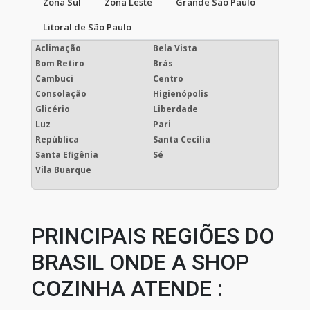
Zona Sul
Zona Leste
Grande São Paulo
Litoral de São Paulo
Aclimação
Bela Vista
Bom Retiro
Brás
Cambuci
Centro
Consolação
Higienópolis
Glicério
Liberdade
Luz
Pari
República
Santa Cecília
Santa Efigênia
Sé
Vila Buarque
PRINCIPAIS REGIÕES DO
BRASIL ONDE A SHOP
COZINHA ATENDE :