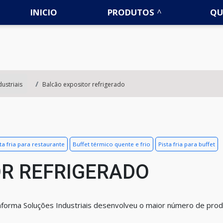
INICIO
PRODUTOS
QU
ustriais
Balcão expositor refrigerado
ta fria para restaurante
Buffet térmico quente e frio
Pista fria para buffet
OR REFRIGERADO
taforma Soluções Industriais desenvolveu o maior número de pro