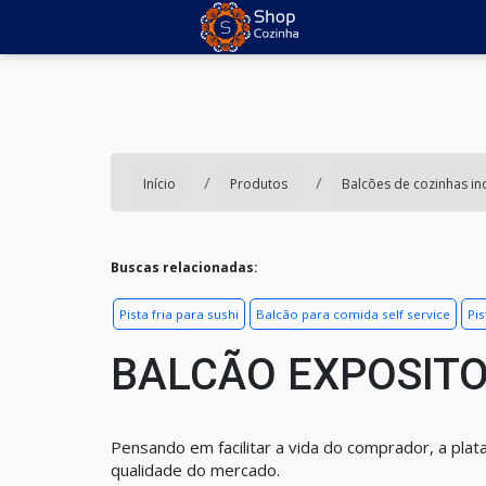
Início
Produtos
Balcões de cozinhas ind
Buscas relacionadas:
Pista fria para sushi
Balcão para comida self service
Pis
BALCÃO EXPOSIT
Pensando em facilitar a vida do comprador, a pla
qualidade do mercado.