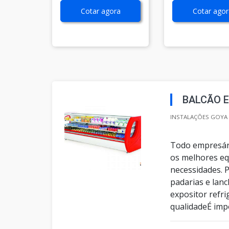
Cotar agora
Cotar agor
BALCÃO 
INSTALAÇÕES GOYA 
Todo empresár
os melhores eq
necessidades. 
padarias e lan
expositor refr
qualidadeÉ impo