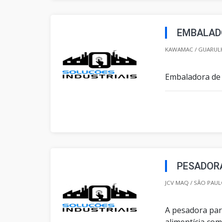
EMBALADO
KAWAMAC / GUARULH
Embaladora de 
PESADORA
JCV MAQ / SÃO PAUL
A pesadora par
alimentícia co