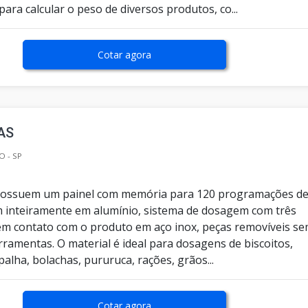
ara calcular o peso de diversos produtos, co...
Cotar agora
AS
O - SP
possuem um painel com memória para 120 programações d
 inteiramente em alumínio, sistema de dosagem com três
 em contato com o produto em aço inox, peças removíveis s
erramentas. O material é ideal para dosagens de biscoitos,
palha, bolachas, pururuca, rações, grãos...
Cotar agora