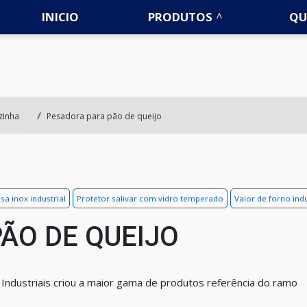
INICIO
PRODUTOS
QU
zinha
Pesadora para pão de queijo
sa inox industrial
Protetor salivar com vidro temperado
Valor de forno indu
ÃO DE QUEIJO
es Industriais criou a maior gama de produtos referência do ramo