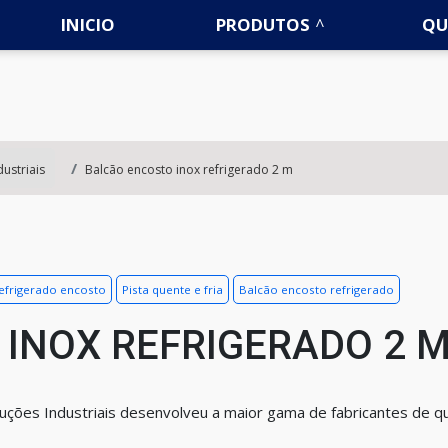
INICIO
PRODUTOS
QU
ustriais
Balcão encosto inox refrigerado 2 m
efrigerado encosto
Pista quente e fria
Balcão encosto refrigerado
INOX REFRIGERADO 2 
uções Industriais desenvolveu a maior gama de fabricantes de q