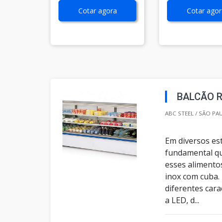
Cotar agora
Cotar agor
BALCÃO 
ABC STEEL / SÃO PA
Em diversos es
fundamental qu
esses alimento
inox com cuba.
diferentes car
a LED, d...