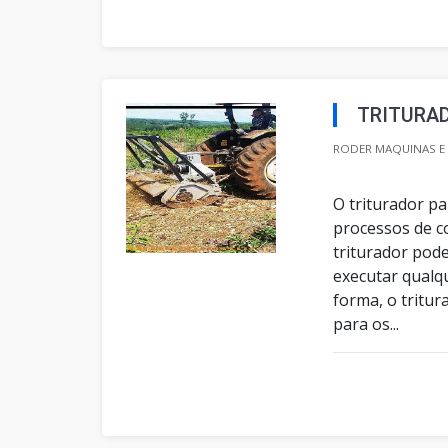
TRITURA
RODER MAQUINAS E 
O triturador p
processos de co
triturador pode
executar qualqu
forma, o tritu
para os...