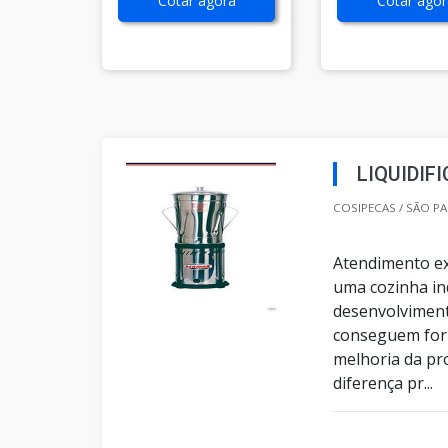
Cotar agora
Cotar agor
LIQUIDIF
COSIPECAS / SÃO PA
Atendimento ex
uma cozinha in
desenvolviment
conseguem forn
melhoria da pro
diferença pr...