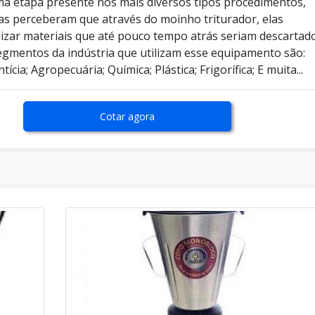
 etapa presente nos mais diversos tipos procedimentos,
s perceberam que através do moinho triturador, elas
lizar materiais que até pouco tempo atrás seriam descartado
segmentos da indústria que utilizam esse equipamento são:
tícia; Agropecuária; Química; Plástica; Frigorífica; E muita...
Cotar agora