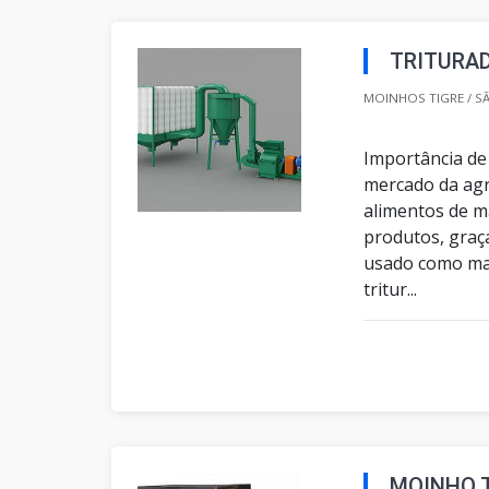
TRITURAD
MOINHOS TIGRE / SÃ
Importância de
mercado da agro
alimentos de ma
produtos, graç
usado como mat
tritur...
MOINHO 