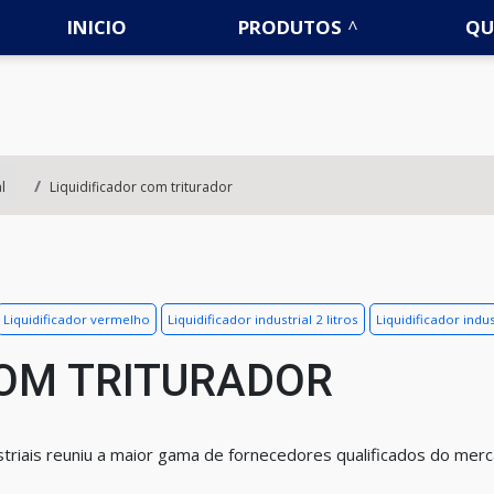
INICIO
PRODUTOS
QU
l
Liquidificador com triturador
Liquidificador vermelho
Liquidificador industrial 2 litros
Liquidificador indu
COM TRITURADOR
triais reuniu a maior gama de fornecedores qualificados do mer