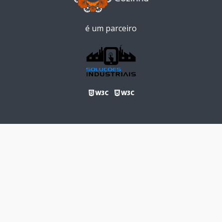
é um parceiro
W3C
W3C