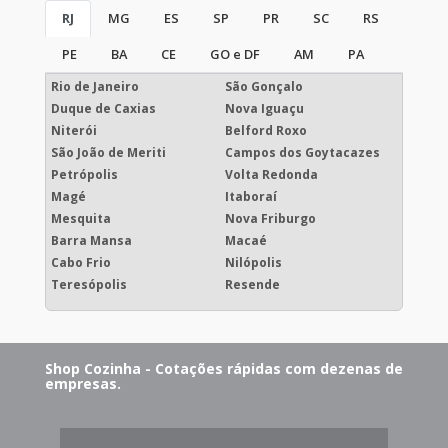
RJ
MG
ES
SP
PR
SC
RS
PE
BA
CE
GO e DF
AM
PA
Rio de Janeiro
São Gonçalo
Duque de Caxias
Nova Iguaçu
Niterói
Belford Roxo
São João de Meriti
Campos dos Goytacazes
Petrópolis
Volta Redonda
Magé
Itaboraí
Mesquita
Nova Friburgo
Barra Mansa
Macaé
Cabo Frio
Nilópolis
Teresópolis
Resende
Shop Cozinha - Cotações rápidas com dezenas de
empresas.