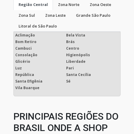
Região Central
Zona Norte
Zona Oeste
Zona Sul
Zona Leste
Grande São Paulo
Litoral de São Paulo
Aclimação
Bela Vista
Bom Retiro
Brás
Cambuci
Centro
Consolação
Higienópolis
Glicério
Liberdade
Luz
Pari
República
Santa Cecília
Santa Efigênia
Sé
Vila Buarque
PRINCIPAIS REGIÕES DO
BRASIL ONDE A SHOP