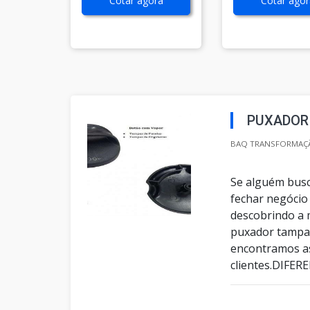
Cotar agora
Cotar agor
PUXADOR 
BAQ TRANSFORMAÇÃ
Se alguém busc
fechar negócio
descobrindo a 
puxador tampa 
encontramos a
clientes.DIFER