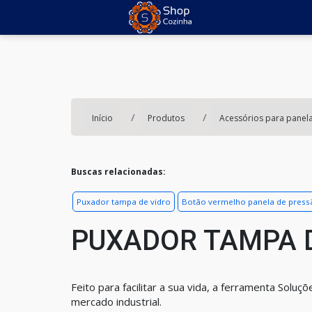
Início
Produtos
Acessórios para panel
Buscas relacionadas:
Puxador tampa de vidro
Botão vermelho panela de press
PUXADOR TAMPA 
Feito para facilitar a sua vida, a ferramenta Solu
mercado industrial.