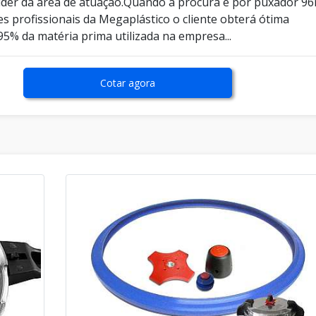
íder da área de atuação.Quando a procura é por puxador 9
s profissionais da Megaplástico o cliente obterá ótima
5% da matéria prima utilizada na empresa...
Cotar agora