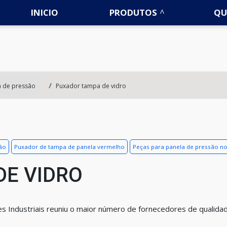
INICIO
PRODUTOS
QU
a de pressão
Puxador tampa de vidro
ão
Puxador de tampa de panela vermelho
Peças para panela de pressão n
DE VIDRO
ções Industriais reuniu o maior número de fornecedores de qualida