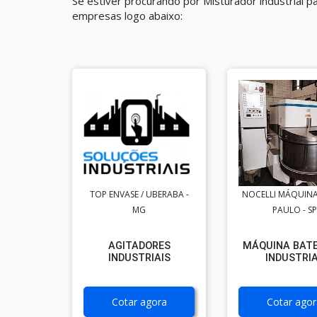
Se estiver procurando por Misturador industrial 
empresas logo abaixo:
TOP ENVASE / UBERABA -
NOCELLI MÁQUINA
MG
PAULO - SP
AGITADORES
MÁQUINA BATE
INDUSTRIAIS
INDUSTRI
Cotar agora
Cotar agor