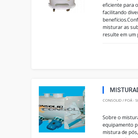
eficiente para
facilitando di
benefícios.Con
misturar as su
resulte em um 
MISTURAD
CONSOLID / POÁ - S
Sobre o mistur
equipamento pe
mistura de pós,