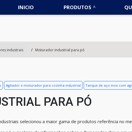
INICIO
PRODUTOS
QU
res industrais
Misturador industrial para pó
s
Agitador e misturador para cozinha industrial
Tanque de aço inox com agi
STRIAL PARA PÓ
dustriais selecionou a maior gama de produtos referência no me