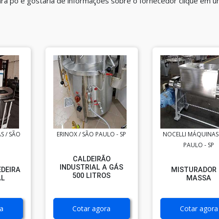
para pó e gostaria de informações sobre o fornecedor clique em 
S / SÃO
ERINOX / SÃO PAULO - SP
NOCELLI MÁQUINAS 
PAULO - SP
CALDEIRÃO
INDUSTRIAL A GÁS
DEIRA
MISTURADOR 
500 LITROS
AL
MASSA
a
Cotar agora
Cotar agora