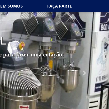
EM SOMOS
FAÇA PARTE
L
e para fazer uma cotação!
Próximo